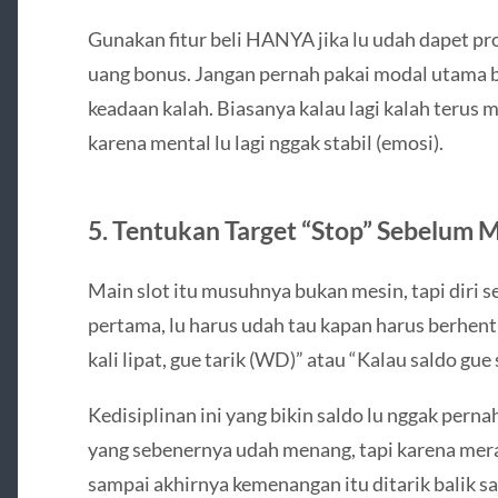
Gunakan fitur beli HANYA jika lu udah dapet prof
uang bonus. Jangan pernah pakai modal utama buat
keadaan kalah. Biasanya kalau lagi kalah terus 
karena mental lu lagi nggak stabil (emosi).
5. Tentukan Target “Stop” Sebelum M
Main slot itu musuhnya bukan mesin, tapi diri s
pertama, lu harus udah tau kapan harus berhenti
kali lipat, gue tarik (WD)” atau “Kalau saldo gue
Kedisiplinan ini yang bikin saldo lu nggak pern
yang sebenernya udah menang, tapi karena meras
sampai akhirnya kemenangan itu ditarik balik sa