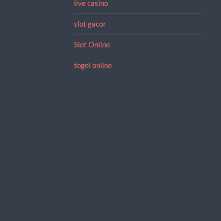
live casino
slot gacor
Slot Online
togel online