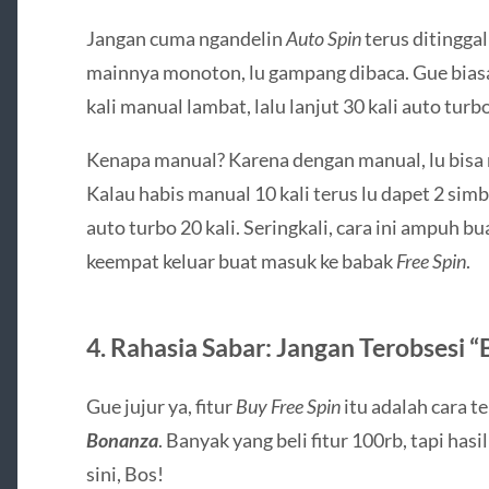
Jangan cuma ngandelin
Auto Spin
terus ditinggal
mainnya monoton, lu gampang dibaca. Gue biasan
kali manual lambat, lalu lanjut 30 kali auto turbo
Kenapa manual? Karena dengan manual, lu bisa 
Kalau habis manual 10 kali terus lu dapet 2 sim
auto turbo 20 kali. Seringkali, cara ini ampuh b
keempat keluar buat masuk ke babak
Free Spin
.
4. Rahasia Sabar: Jangan Terobsesi “
Gue jujur ya, fitur
Buy Free Spin
itu adalah cara t
Bonanza
. Banyak yang beli fitur 100rb, tapi has
sini, Bos!