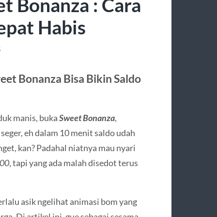
t Bonanza : Cara
Cepat Habis
S
eet Bonanza Bisa Bikin Saldo
uduk manis, buka
Sweet Bonanza
,
eger, eh dalam 10 menit saldo udah
anget, kan? Padahal niatnya mau nyari
100
, tapi yang ada malah disedot terus
erlalu asik ngelihat animasi bom yang
rga. Di artikel ini, gue sebagai sesama